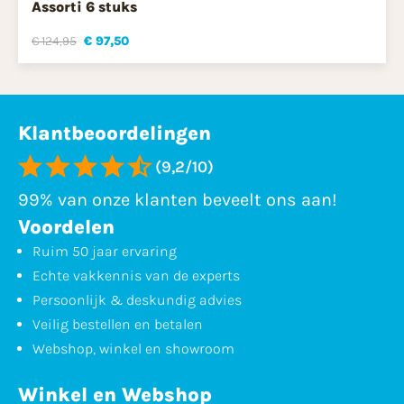
Assorti 6 stuks
€ 124,95
€ 97,50
Klantbeoordelingen
(9,2/10)
99% van onze klanten beveelt ons aan!
Voordelen
Ruim 50 jaar ervaring
Echte vakkennis van de experts
Persoonlijk & deskundig advies
Veilig bestellen en betalen
Webshop, winkel en showroom
Winkel en Webshop