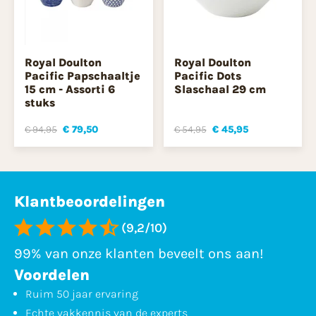
Royal Doulton
Royal Doulton
Pacific Papschaaltje
Pacific Dots
15 cm - Assorti 6
Slaschaal 29 cm
stuks
€ 94,95
€ 79,50
€ 54,95
€ 45,95
Klantbeoordelingen
(9,2/10)
99% van onze klanten beveelt ons aan!
Voordelen
Ruim 50 jaar ervaring
Echte vakkennis van de experts