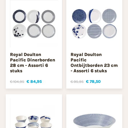
Royal Doulton
Royal Doulton
Pacific Dinerborden
Pacific
28 cm - Assorti 6
Ontbijtborden 23 cm
stuks
- Assorti 6 stuks
€ 104,95
€ 84,95
€ 95,95
€ 78,50