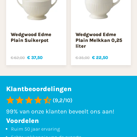
Wedgwood Edme
Wedgwood Edme
Plain Suikerpot
Plain Melkkan 0,25
liter
€ 62,00
€ 37,50
€ 35,00
€ 22,50
Klantbeoordelingen
(9,2/10)
99% van onze klanten beveelt ons aan!
Voordelen
Ruim 50 jaar ervaring