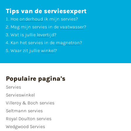
Tips van de serviesexpert
Hoe
onderhoud
ik mijn servies?
Mag mijn servies in de
vaatwasser
?
Wat is jullie
levertijd
?
Kan het servies in de
magnetron
?
Waar zit jullie
winkel
?
Populaire pagina's
Servies
Servieswinkel
Villeroy & Boch servies
Seltmann servies
Royal Doulton servies
Wedgwood Servies