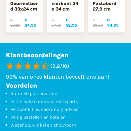
Gourmetbor
vierkant 34
Pastabord
d 33x24 cm
x 34 cm
27,9 cm
€
€
€
€
€
€
39,90
34,95
57,90
52,95
39,90
34,95
Klantbeoordelingen
(9,2/10)
99% van onze klanten beveelt ons aan!
Voordelen
Ruim 50 jaar ervaring
Echte vakkennis van de experts
Persoonlijk & deskundig advies
Veilig bestellen en betalen
Webshop, winkel en showroom