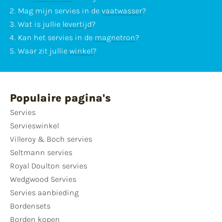
Mag mijn servies in de
vaatwasser
?
Wat is jullie
levertijd
?
Kan het servies in de
magnetron
?
Waar zit jullie
winkel
?
Populaire pagina's
Servies
Servieswinkel
Villeroy & Boch servies
Seltmann servies
Royal Doulton servies
Wedgwood Servies
Servies aanbieding
Bordensets
Borden kopen