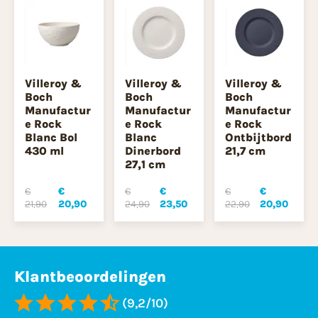
Villeroy &
Villeroy &
Villeroy &
Boch
Boch
Boch
Manufactur
Manufactur
Manufactur
e Rock
e Rock
e Rock
Blanc Bol
Blanc
Ontbijtbord
430 ml
Dinerbord
21,7 cm
27,1 cm
€
€
€
€
€
€
21,90
20,90
24,90
23,50
22,90
20,90
Klantbeoordelingen
(9,2/10)