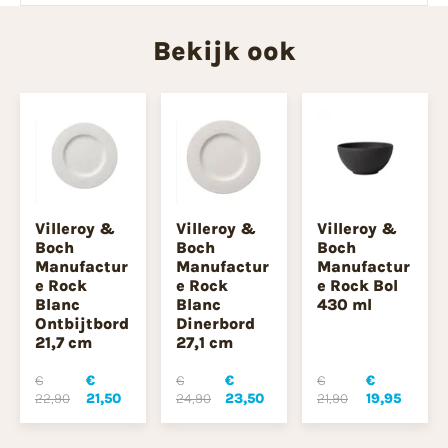
Bekijk ook
Villeroy &
Villeroy &
Villeroy &
Boch
Boch
Boch
Manufactur
Manufactur
Manufactur
e Rock
e Rock
e Rock Bol
Blanc
Blanc
430 ml
Ontbijtbord
Dinerbord
21,7 cm
27,1 cm
€
€
€
€
€
€
22,90
21,50
24,90
23,50
21,90
19,95