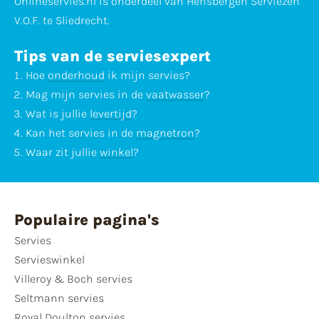
Onlineservies.nl is onderdeel van Hensbergen Serviezen
V.O.F. te Sliedrecht.
Tips van de serviesexpert
Hoe
onderhoud
ik mijn servies?
Mag mijn servies in de
vaatwasser
?
Wat is jullie
levertijd
?
Kan het servies in de
magnetron
?
Waar zit jullie
winkel
?
Populaire pagina's
Servies
Servieswinkel
Villeroy & Boch servies
Seltmann servies
Royal Doulton servies