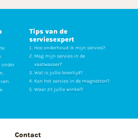
p
Tips van de
serviesexpert
Hoe
onderhoud
ik mijn servies?
ste
Mag mijn servies in de
e
vaatwasser
?
r onder
Wat is jullie
levertijd
?
n.
Kan het servies in de
magnetron
?
l van
Waar zit jullie
winkel
?
te
Contact