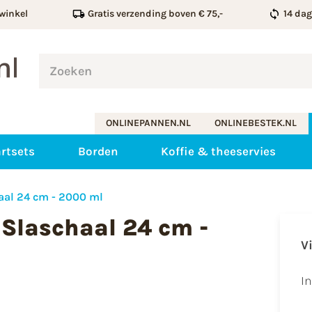
winkel
Gratis verzending boven € 75,-
14 da
ONLINEPANNEN.NL
ONLINEBESTEK.NL
rtsets
Borden
Koffie & theeservies
haal 24 cm - 2000 ml
 Slaschaal 24 cm -
V
I