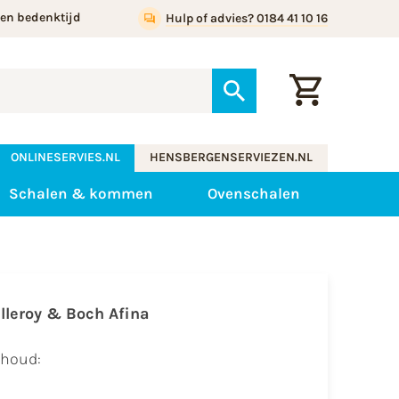
gen bedenktijd
Hulp of advies? 0184 41 10 16
ONLINESERVIES.NL
HENSBERGENSERVIEZEN.NL
Schalen & kommen
Ovenschalen
illeroy & Boch Afina
nhoud: