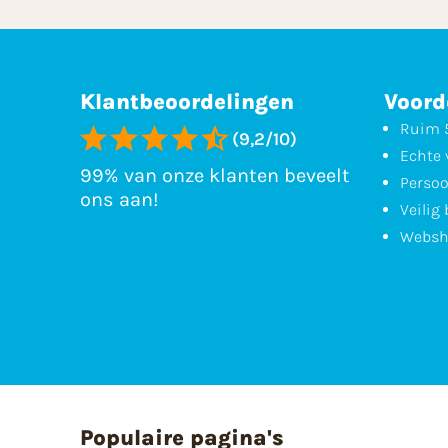
Klantbeoordelingen
Voord
Ruim 5
(9,2/10)
Echte 
99% van onze klanten beveelt
Persoo
ons aan!
Veilig
Websh
Populaire pagina's