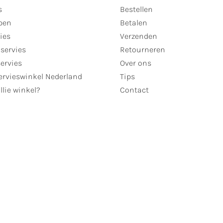
s
Bestellen
pen
Betalen
ies
Verzenden
servies
Retourneren
servies
Over ons
ervieswinkel Nederland
Tips
llie winkel?
Contact