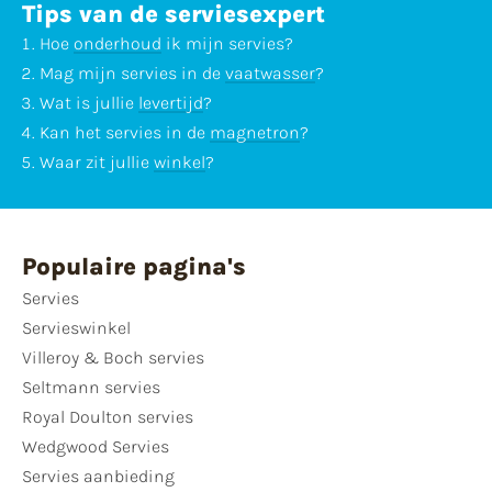
Tips van de serviesexpert
Hoe
onderhoud
ik mijn servies?
Mag mijn servies in de
vaatwasser
?
Wat is jullie
levertijd
?
Kan het servies in de
magnetron
?
Waar zit jullie
winkel
?
Populaire pagina's
Servies
Servieswinkel
Villeroy & Boch servies
Seltmann servies
Royal Doulton servies
Wedgwood Servies
Servies aanbieding