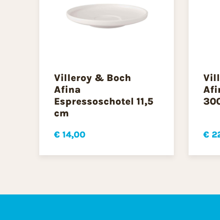
Villeroy & Boch
Vil
Afina
Afi
Espressoschotel 11,5
30
cm
€ 14,00
€ 2