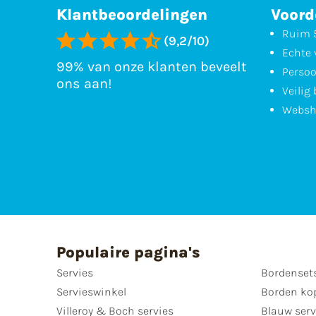
Klantbeoordelingen
Voord
Ruim 5
(9,2/10)
Echte 
99% van onze klanten beveelt
Persoo
ons aan!
Veilig
Websh
Populaire pagina's
Servies
Bordenset
Servieswinkel
Borden ko
Villeroy & Boch servies
Blauw serv