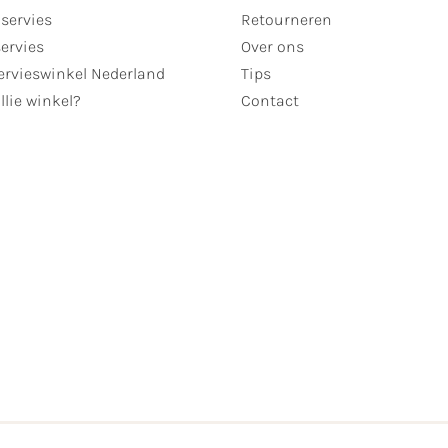
servies
Retourneren
servies
Over ons
ervieswinkel Nederland
Tips
llie winkel?
Contact