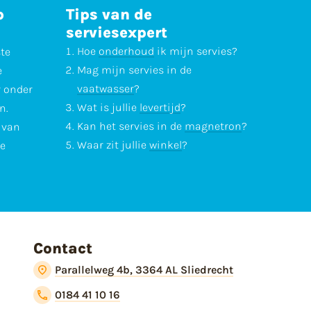
p
Tips van de
serviesexpert
Hoe
onderhoud
ik mijn servies?
ste
Mag mijn servies in de
e
vaatwasser
?
r onder
Wat is jullie
levertijd
?
n.
Kan het servies in de
magnetron
?
l van
Waar zit jullie
winkel
?
te
Contact
Parallelweg 4b, 3364 AL Sliedrecht
0184 41 10 16