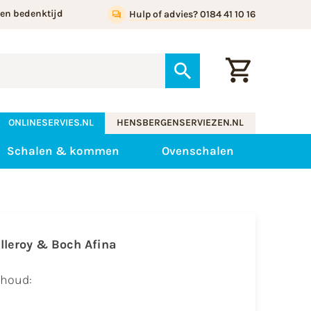
gen bedenktijd
Hulp of advies? 0184 41 10 16
ONLINESERVIES.NL
HENSBERGENSERVIEZEN.NL
Schalen & kommen
Ovenschalen
illeroy & Boch Afina
nhoud: