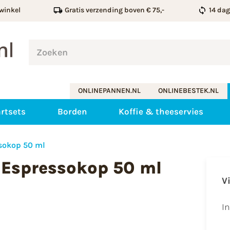
winkel
Gratis verzending boven € 75,-
14 da
ONLINEPANNEN.NL
ONLINEBESTEK.NL
rtsets
Borden
Koffie & theeservies
ssokop 50 ml
 Espressokop 50 ml
V
I