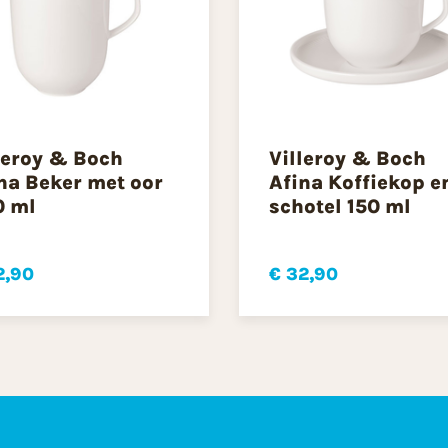
leroy & Boch
Villeroy & Boch
na Beker met oor
Afina Koffiekop e
0 ml
schotel 150 ml
2,90
€ 32,90