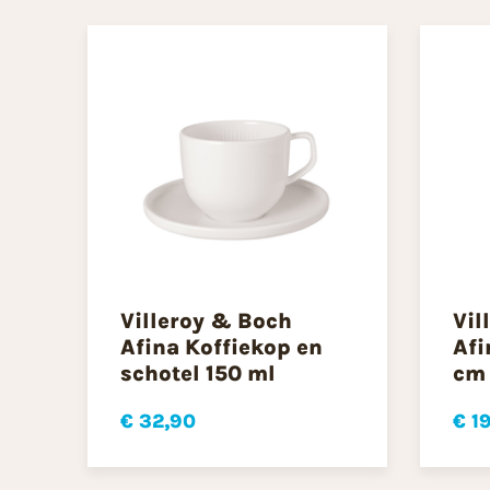
Villeroy & Boch
Vil
Afina Koffiekop en
Afi
schotel 150 ml
cm
€ 32,90
€ 1