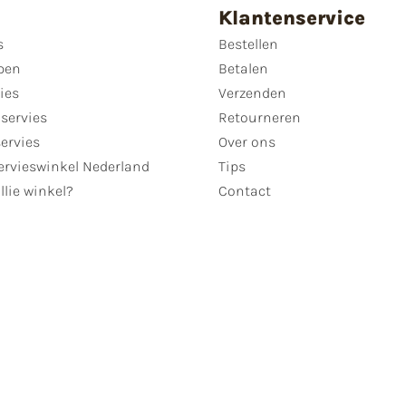
Klantenservice
s
Bestellen
pen
Betalen
ies
Verzenden
servies
Retourneren
servies
Over ons
ervieswinkel Nederland
Tips
llie winkel?
Contact