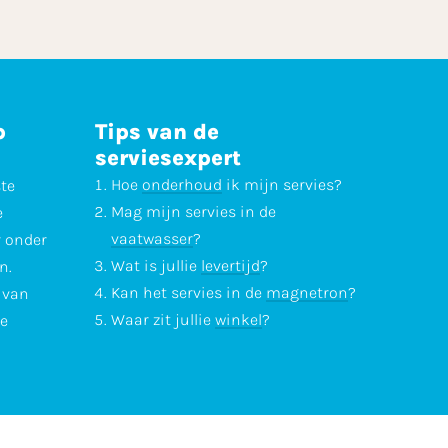
p
Tips van de
serviesexpert
Hoe
onderhoud
ik mijn servies?
ste
Mag mijn servies in de
e
vaatwasser
?
r onder
Wat is jullie
levertijd
?
n.
Kan het servies in de
magnetron
?
l van
Waar zit jullie
winkel
?
te