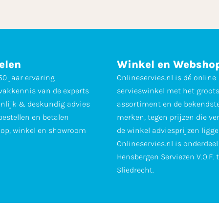
elen
Winkel en Websho
0 jaar ervaring
Onlineservies.nl is dé online
vakkennis van de experts
servieswinkel met het groot
nlijk & deskundig advies
assortiment en de bekendst
 bestellen en betalen
merken, tegen prijzen die ve
op, winkel en showroom
de winkel adviesprijzen ligge
Onlineservies.nl is onderdee
Hensbergen Serviezen V.O.F. 
Sliedrecht.