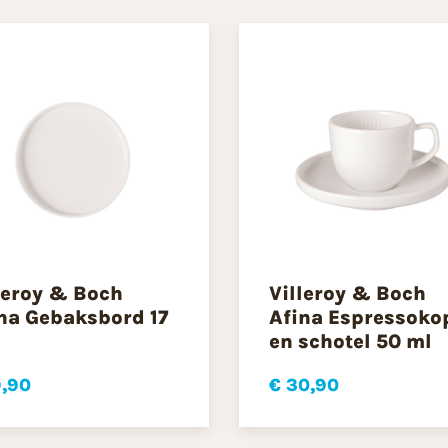
leroy & Boch
Villeroy & Boch
na Gebaksbord 17
Afina Espressoko
en schotel 50 ml
9,90
€ 30,90