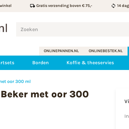
winkel
Gratis verzending boven € 75,-
14 da
ONLINEPANNEN.NL
ONLINEBESTEK.NL
rtsets
Borden
Koffie & theeservies
met oor 300 ml
 Beker met oor 300
V
I