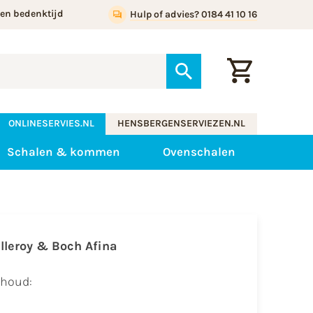
gen bedenktijd
Hulp of advies? 0184 41 10 16
ONLINESERVIES.NL
HENSBERGENSERVIEZEN.NL
Schalen & kommen
Ovenschalen
illeroy & Boch Afina
nhoud: