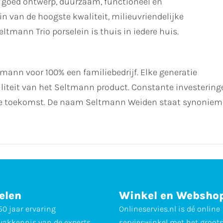
 goed ontwerp, duurzaam, functioneel en
n van de hoogste kwaliteit, milieuvriendelijke
tmann Trio porselein is thuis in iedere huis.
ltmann voor 100% een familiebedrijf. Elke generatie
waliteit van het Seltmann product. Constante investering
 de toekomst. De naam Seltmann Weiden staat synoniem 
elen
Winkel en Websho
0 jaar ervaring
Onlineservies.nl is dé online
vakkennis van de experts
servieswinkel met het groot