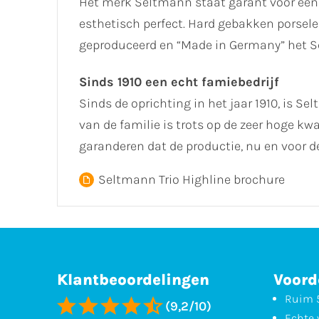
Het merk Seltmann staat garant voor een
esthetisch perfect. Hard gebakken porselei
geproduceerd en “Made in Germany” het Sel
Sinds 1910 een echt famiebedrijf
Sinds de oprichting in het jaar 1910, is Se
van de familie is trots op de zeer hoge k
garanderen dat de productie, nu en voor
Seltmann Trio Highline brochure
Klantbeoordelingen
Voord
Ruim 5
(9,2/10)
Echte 