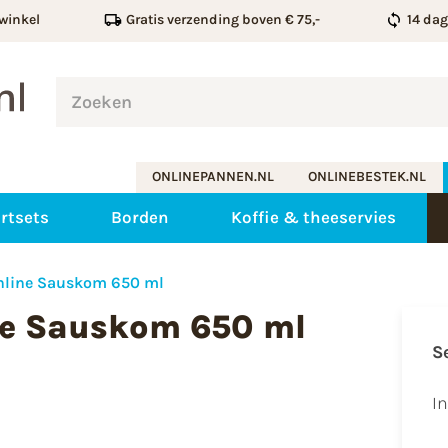
winkel
Gratis verzending boven € 75,-
14 da
ONLINEPANNEN.NL
ONLINEBESTEK.NL
rtsets
Borden
Koffie & theeservies
ghline Sauskom 650 ml
ne Sauskom 650 ml
S
I