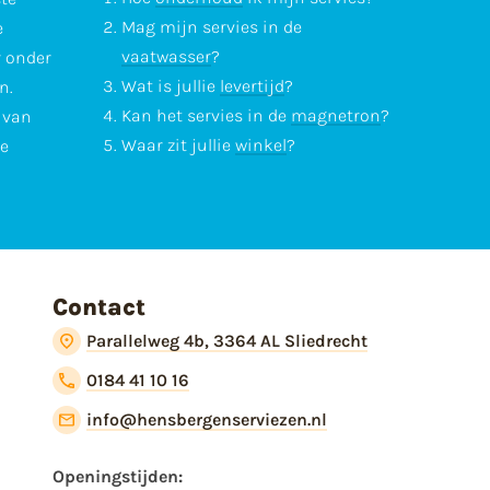
Mag mijn servies in de
e
vaatwasser
?
r onder
Wat is jullie
levertijd
?
n.
Kan het servies in de
magnetron
?
l van
Waar zit jullie
winkel
?
te
Contact
Parallelweg 4b, 3364 AL Sliedrecht
0184 41 10 16
info@hensbergenserviezen.nl
Openingstijden: