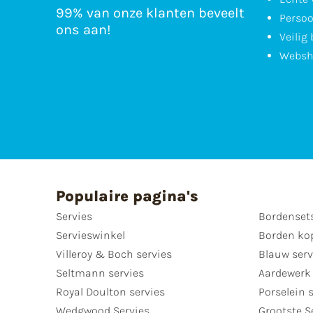
99% van onze klanten beveelt
Persoo
ons aan!
Veilig
Websh
Populaire pagina's
Servies
Bordenset
Servieswinkel
Borden ko
Villeroy & Boch servies
Blauw serv
Seltmann servies
Aardewerk 
Royal Doulton servies
Porselein 
Wedgwood Servies
Grootste S