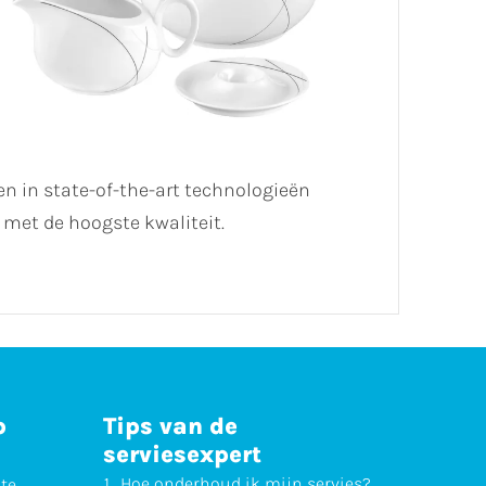
en in state-of-the-art technologieën
met de hoogste kwaliteit.
p
Tips van de
serviesexpert
Hoe
onderhoud
ik mijn servies?
ste