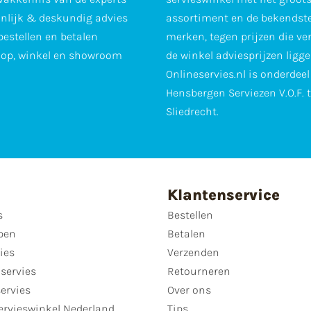
nlijk & deskundig advies
assortiment en de bekendst
 bestellen en betalen
merken, tegen prijzen die ve
op, winkel en showroom
de winkel adviesprijzen ligge
Onlineservies.nl is onderdee
Hensbergen Serviezen V.O.F. 
Sliedrecht.
Klantenservice
s
Bestellen
pen
Betalen
ies
Verzenden
servies
Retourneren
servies
Over ons
ervieswinkel Nederland
Tips