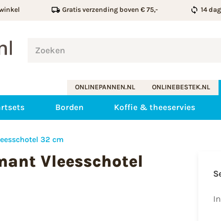
winkel
Gratis verzending boven € 75,-
14 da
ONLINEPANNEN.NL
ONLINEBESTEK.NL
rtsets
Borden
Koffie & theeservies
eesschotel 32 cm
ant Vleesschotel
S
I