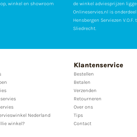
op, winkel en showroom
de winkel adviesprijzen ligge
Onlineservies.nl is onderdee
Hensbergen Serviezen V.O.F. 
Sliedrecht.
Klantenservice
s
Bestellen
pen
Betalen
ies
Verzenden
servies
Retourneren
servies
Over ons
ervieswinkel Nederland
Tips
llie winkel?
Contact