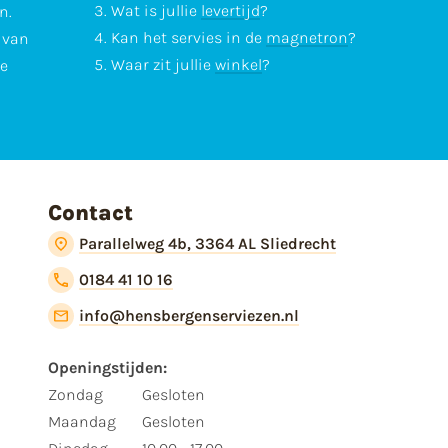
Wat is jullie
levertijd
?
n.
Kan het servies in de
magnetron
?
l van
Waar zit jullie
winkel
?
te
Contact
Parallelweg 4b, 3364 AL Sliedrecht
0184 41 10 16
info@hensbergenserviezen.nl
Openingstijden:
Zondag
Gesloten
Maandag
Gesloten