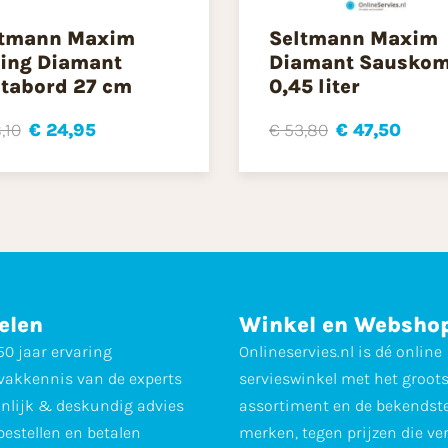
ltmann Maxim
Seltmann Maxim
ing Diamant
Diamant Sausko
tabord 27 cm
0,45 liter
,10
€ 24,95
€ 53,80
€ 47,50
elen
Winkel en Websho
0 jaar ervaring
Onlineservies.nl is dé online
vakkennis van de experts
servieswinkel met het groot
nlijk & deskundig advies
assortiment en de bekendst
 bestellen en betalen
merken, tegen prijzen die ve