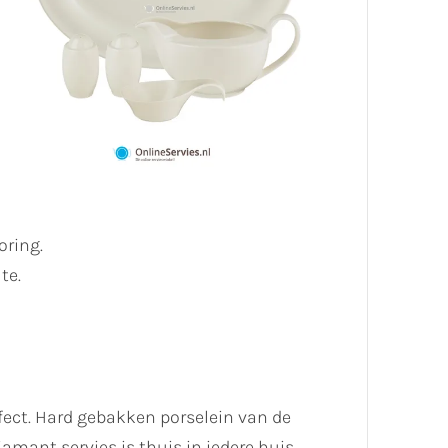
oring.
te.
ect. Hard gebakken porselein van de
mant servies is thuis in iedere huis.