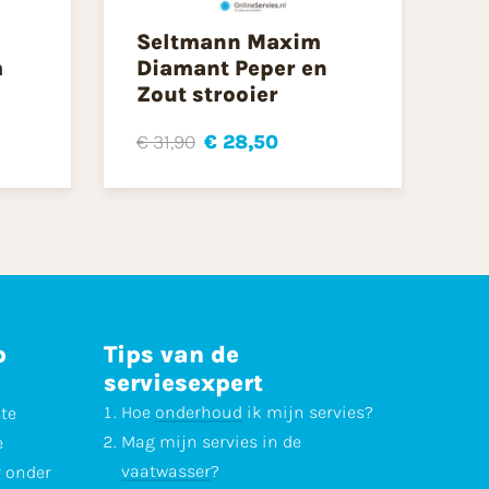
Seltmann Maxim
m
Diamant Peper en
Zout strooier
€ 31,90
€ 28,50
p
Tips van de
serviesexpert
Hoe
onderhoud
ik mijn servies?
ste
Mag mijn servies in de
e
vaatwasser
?
r onder