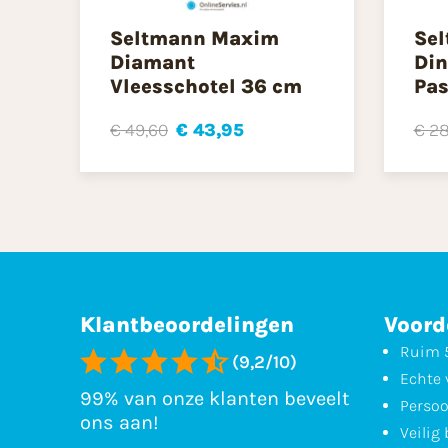
Seltmann Maxim
Se
Diamant
Din
Vleesschotel 36 cm
Pas
€ 49,60
€ 43,95
€ 28
Klantbeoordelingen
Voord
Ruim 5
(9,2/10)
Echte 
99% van onze klanten beveelt
Persoo
ons aan!
Veilig