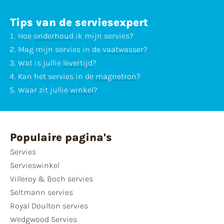
Tips van de serviesexpert
Hoe
onderhoud
ik mijn servies?
Mag mijn servies in de
vaatwasser
?
Wat is jullie
levertijd
?
Kan het servies in de
magnetron
?
Waar zit jullie
winkel
?
Populaire pagina's
Servies
Servieswinkel
Villeroy & Boch servies
Seltmann servies
Royal Doulton servies
Wedgwood Servies