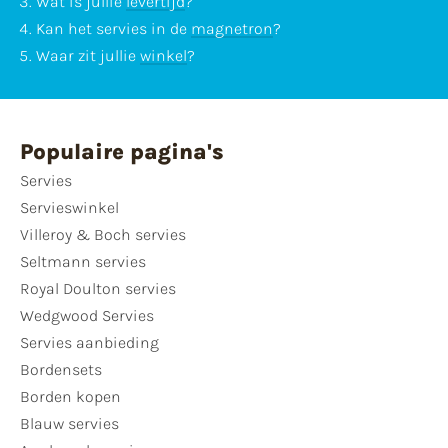
Wat is jullie
levertijd
?
Kan het servies in de
magnetron
?
Waar zit jullie
winkel
?
Populaire pagina's
Servies
Servieswinkel
Villeroy & Boch servies
Seltmann servies
Royal Doulton servies
Wedgwood Servies
Servies aanbieding
Bordensets
Borden kopen
Blauw servies