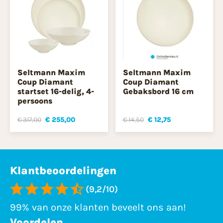
Seltmann Maxim
Seltmann Maxim
Coup Diamant
Coup Diamant
startset 16-delig, 4-
Gebaksbord 16 cm
persoons
€ 317,00
€ 255,00
€ 14,50
€ 12,75
Klantbeoordelingen
(9,2/10)
99% van onze klanten beveelt ons aan!
Voordelen