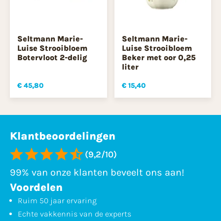
Seltmann Marie-
Seltmann Marie-
Luise Strooibloem
Luise Strooibloem
Botervloot 2-delig
Beker met oor 0,25
liter
€ 45,80
€ 15,40
Klantbeoordelingen
(9,2/10)
99% van onze klanten beveelt ons aan!
Voordelen
Ruim 50 jaar ervaring
Echte vakkennis van de experts