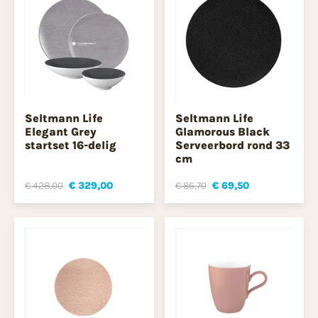
Seltmann Life
Seltmann Life
Elegant Grey
Glamorous Black
startset 16-delig
Serveerbord rond 33
cm
€ 428,00
€ 329,00
€ 86,70
€ 69,50