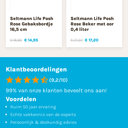
Seltmann Life Posh
Seltmann Life Posh
Rose Gebaksbordje
Rose Beker met oor
16,5 cm
0,4 liter
€ 18,80
€ 14,95
€ 21,50
€ 17,20
Klantbeoordelingen
(9,2/10)
99% van onze klanten beveelt ons aan!
Voordelen
Ruim 50 jaar ervaring
Echte vakkennis van de experts
Persoonlijk & deskundig advies