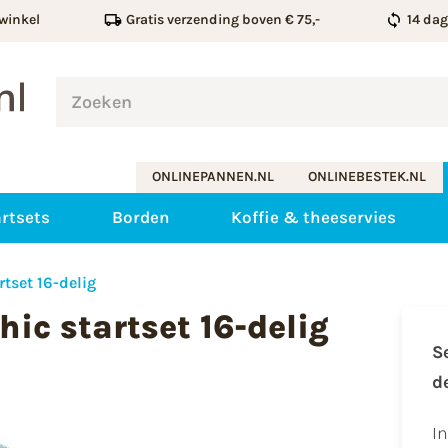
winkel
Gratis verzending boven € 75,-
14 da
ONLINEPANNEN.NL
ONLINEBESTEK.NL
rtsets
Borden
Koffie & theeservies
tset 16-delig
ic startset 16-delig
S
d
I