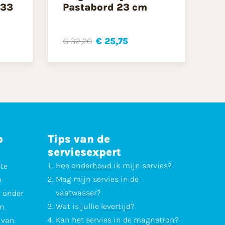
 33
Pastabord 23 cm
€ 32,20
€ 25,75
p
Tips van de
serviesexpert
Hoe
onderhoud
ik mijn servies?
ste
Mag mijn servies in de
e
vaatwasser
?
r onder
Wat is jullie
levertijd
?
n.
Kan het servies in de
magnetron
?
l van