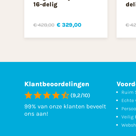
16-delig
del
€ 428,00
€ 329,00
€ 42
Klantbeoordelingen
Voord
Ruim 5
(9,2/10)
Echte 
99% van onze klanten beveelt
Persoo
ons aan!
Veilig
Websh