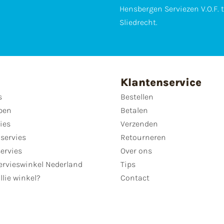
Hensbergen Serviezen V.O.F. 
Sliedrecht.
Klantenservice
s
Bestellen
pen
Betalen
ies
Verzenden
servies
Retourneren
servies
Over ons
ervieswinkel Nederland
Tips
llie winkel?
Contact