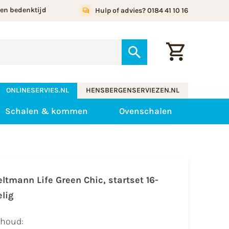
gen bedenktijd
Hulp of advies? 0184 41 10 16
ONLINESERVIES.NL
HENSBERGENSERVIEZEN.NL
Schalen & kommen
Ovenschalen
eltmann Life Green Chic, startset 16-
elig
nhoud: