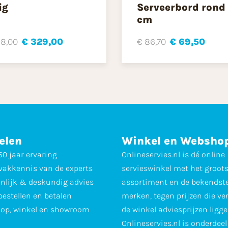
ig
Serveerbord rond
cm
8,00
€ 329,00
€ 86,70
€ 69,50
elen
Winkel en Websho
0 jaar ervaring
Onlineservies.nl is dé online
vakkennis van de experts
servieswinkel met het groot
nlijk & deskundig advies
assortiment en de bekendst
 bestellen en betalen
merken, tegen prijzen die ve
op, winkel en showroom
de winkel adviesprijzen ligge
Onlineservies.nl is onderdee