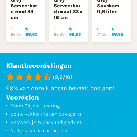
Serveerbor
Serveerbor
Sauskom
d rond 33
d ovaal 33 x
0,6 liter
cm
18 cm
€
€
€
€
€
€
86,70
69,50
66,20
52,95
77,20
59,95
Klantbeoordelingen
(9,2/10)
99% van onze klanten beveelt ons aan!
Voordelen
Ruim 50 jaar ervaring
Echte vakkennis van de experts
Persoonlijk & deskundig advies
Veilig bestellen en betalen