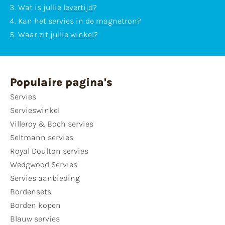
Wat is jullie
levertijd
?
Kan het servies in de
magnetron
?
Waar zit jullie
winkel
?
Populaire pagina's
Servies
Servieswinkel
Villeroy & Boch servies
Seltmann servies
Royal Doulton servies
Wedgwood Servies
Servies aanbieding
Bordensets
Borden kopen
Blauw servies