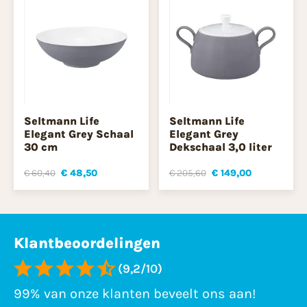
Seltmann Life
Seltmann Life
Elegant Grey Schaal
Elegant Grey
30 cm
Dekschaal 3,0 liter
€ 60,40
€ 48,50
€ 205,60
€ 149,00
Klantbeoordelingen
(9,2/10)
99% van onze klanten beveelt ons aan!