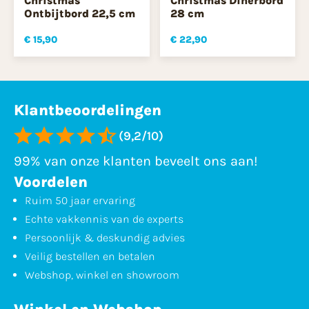
Christmas
Christmas Dinerbord
Ontbijtbord 22,5 cm
28 cm
€ 15,90
€ 22,90
Klantbeoordelingen
(9,2/10)
99% van onze klanten beveelt ons aan!
Voordelen
Ruim 50 jaar ervaring
Echte vakkennis van de experts
Persoonlijk & deskundig advies
Veilig bestellen en betalen
Webshop, winkel en showroom