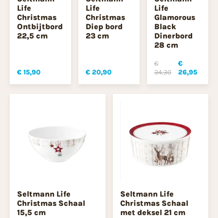
Life
Life
Life
Christmas
Christmas
Glamorous
Ontbijtbord
Diep bord
Black
22,5 cm
23 cm
Dinerbord
28 cm
€
€
€ 15,90
€ 20,90
34,30
26,95
Seltmann Life
Seltmann Life
Christmas Schaal
Christmas Schaal
15,5 cm
met deksel 21 cm