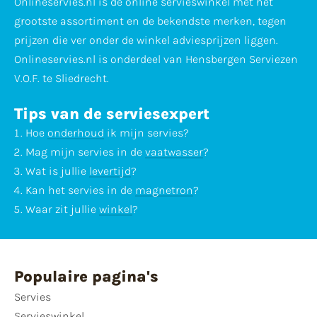
Onlineservies.nl is dé online servieswinkel met het
grootste assortiment en de bekendste merken, tegen
prijzen die ver onder de winkel adviesprijzen liggen.
Onlineservies.nl is onderdeel van Hensbergen Serviezen
V.O.F. te Sliedrecht.
Tips van de serviesexpert
Hoe
onderhoud
ik mijn servies?
Mag mijn servies in de
vaatwasser
?
Wat is jullie
levertijd
?
Kan het servies in de
magnetron
?
Waar zit jullie
winkel
?
Populaire pagina's
Servies
Servieswinkel