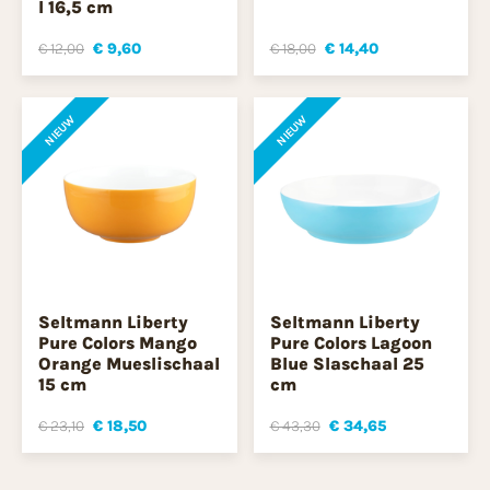
l 16,5 cm
€ 12,00
€ 9,60
€ 18,00
€ 14,40
NIEUW
NIEUW
Seltmann Liberty
Seltmann Liberty
Pure Colors Mango
Pure Colors Lagoon
Orange Mueslischaal
Blue Slaschaal 25
15 cm
cm
€ 23,10
€ 18,50
€ 43,30
€ 34,65