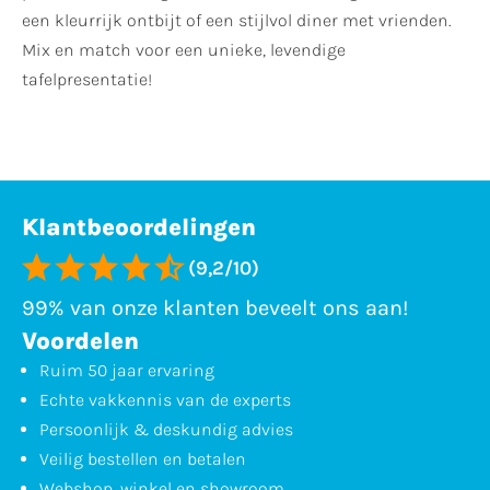
een kleurrijk ontbijt of een stijlvol diner met vrienden.
Mix en match voor een unieke, levendige
tafelpresentatie!
Klantbeoordelingen
(9,2/10)
99% van onze klanten beveelt ons aan!
Voordelen
Ruim 50 jaar ervaring
Echte vakkennis van de experts
Persoonlijk & deskundig advies
Veilig bestellen en betalen
Webshop, winkel en showroom