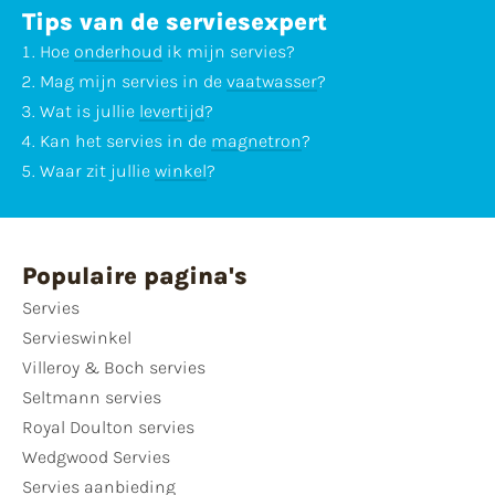
Tips van de serviesexpert
Hoe
onderhoud
ik mijn servies?
Mag mijn servies in de
vaatwasser
?
Wat is jullie
levertijd
?
Kan het servies in de
magnetron
?
Waar zit jullie
winkel
?
Populaire pagina's
Servies
Servieswinkel
Villeroy & Boch servies
Seltmann servies
Royal Doulton servies
Wedgwood Servies
Servies aanbieding