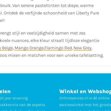
ebruik. Van serene pasteltinten tot diepe, warme
aal. Ontdek de verfijnde schoonheid van Liberty Pure
el!
rengt stijl en veelzijdigheid samen met zes
koele nuances, elke kleur straalt tijdloze elegantie
y Beige
,
Mango Orange
,
Flamingo Red
,
New Grey
,
oos mixen en matchen voor een unieke tafelsetting.
elen
Winkel en Websho
0 jaar ervaring
Onlineservies.nl is dé online
vakkennis van de experts
servieswinkel met het groot