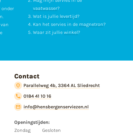
Mag mijn servies in de
e
vaatwasser
?
r onder
Wat is jullie
levertijd
?
n.
Kan het servies in de
magnetron
?
l van
Waar zit jullie
winkel
?
te
Contact
Parallelweg 4b, 3364 AL Sliedrecht
0184 41 10 16
info@hensbergenserviezen.nl
Openingstijden:
Zondag
Gesloten