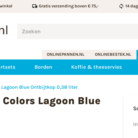
winkel
Gratis verzending boven € 75,-
14 da
ONLINEPANNEN.NL
ONLINEBESTEK.NL
rtsets
Borden
Koffie & theeservies
 Lagoon Blue Ontbijtkop 0,38 liter
 Colors Lagoon Blue
S
I