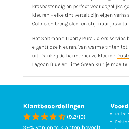
krasbestendig en perfect voor dagelijks g
kleuren – elke tint vertelt zijn eigen verh
Colors en breng sfeer en stijl naar jouw taf
Het Seltmann Liberty Pure Colors servies b
eigentijdse kleuren. Van warme tinten tot 
uit. Dankzij de harmonieuze kleuren
Dust
Lagoon Blue
en
Lime Green
kun je moeitel
Klantbeoordelingen
Voord
Ruim 5
(9,2/10)
Echte 
99% van onze klanten beveelt