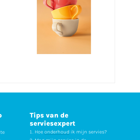
p
Tips van de
serviesexpert
Hoe
onderhoud
ik mijn servies?
ste