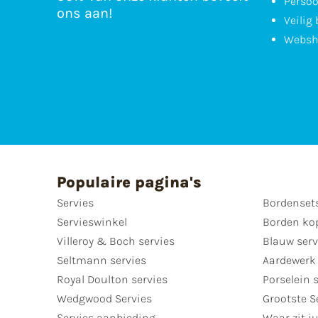
Persoo
ons aan!
Veilig
Websh
Populaire pagina's
Servies
Bordenset
Servieswinkel
Borden ko
Villeroy & Boch servies
Blauw serv
Seltmann servies
Aardewerk 
Royal Doulton servies
Porselein 
Wedgwood Servies
Grootste S
Servies aanbieding
Waar zit ju