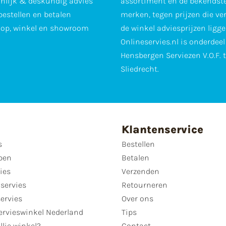
nlijk & deskundig advies
assortiment en de bekendst
 bestellen en betalen
merken, tegen prijzen die ve
op, winkel en showroom
de winkel adviesprijzen ligge
Onlineservies.nl is onderdee
Hensbergen Serviezen V.O.F. 
Sliedrecht.
Klantenservice
s
Bestellen
pen
Betalen
ies
Verzenden
servies
Retourneren
servies
Over ons
ervieswinkel Nederland
Tips
llie winkel?
Contact