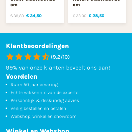
cm
cm
€ 39,80
€ 34,50
€ 33,00
€ 28,50
Klantbeoordelingen
(9,2/10)
99% van onze klanten beveelt ons aan!
Voordelen
Ruim 50 jaar ervaring
Echte vakkennis van de experts
Persoonlijk & deskundig advies
Veilig bestellen en betalen
Webshop, winkel en showroom
Winkel en Webshop