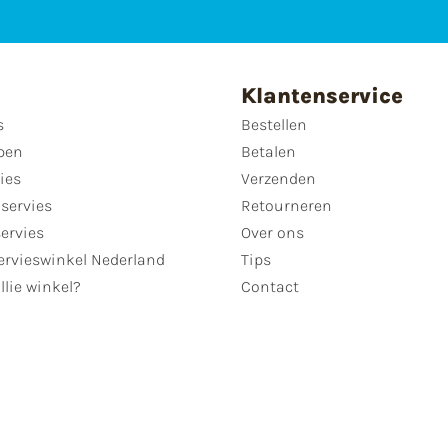
Klantenservice
s
Bestellen
pen
Betalen
ies
Verzenden
servies
Retourneren
servies
Over ons
ervieswinkel Nederland
Tips
llie winkel?
Contact