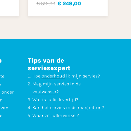
€ 316,00
€ 249,00
p
Tips van de
serviesexpert
Hoe
onderhoud
ik mijn servies?
ste
Mag mijn servies in de
e
vaatwasser
?
r onder
Wat is jullie
levertijd
?
n.
Kan het servies in de
magnetron
?
l van
Waar zit jullie
winkel
?
te