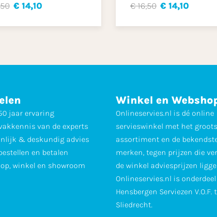
,50
€ 14,10
€ 16,50
€ 14,10
elen
Winkel en Websho
0 jaar ervaring
Onlineservies.nl is dé online
vakkennis van de experts
servieswinkel met het groot
nlijk & deskundig advies
assortiment en de bekendst
 bestellen en betalen
merken, tegen prijzen die ve
op, winkel en showroom
de winkel adviesprijzen ligge
Onlineservies.nl is onderdee
Hensbergen Serviezen V.O.F. 
Sliedrecht.