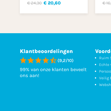
€ 24,30
€ 20,60
€ 16
Klantbeoordelingen
Voord
Ruim 5
(9,2/10)
Echte 
99% van onze klanten beveelt
Persoo
ons aan!
Veilig
Websh