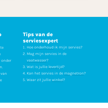
p
Tips van de
serviesexpert
Hoe
onderhoud
ik mijn servies?
ste
Mag mijn servies in de
e
vaatwasser
?
r onder
Wat is jullie
levertijd
?
n.
Kan het servies in de
magnetron
?
l van
Waar zit jullie
winkel
?
te