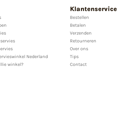
Klantenservice
s
Bestellen
pen
Betalen
ies
Verzenden
servies
Retourneren
servies
Over ons
ervieswinkel Nederland
Tips
llie winkel?
Contact