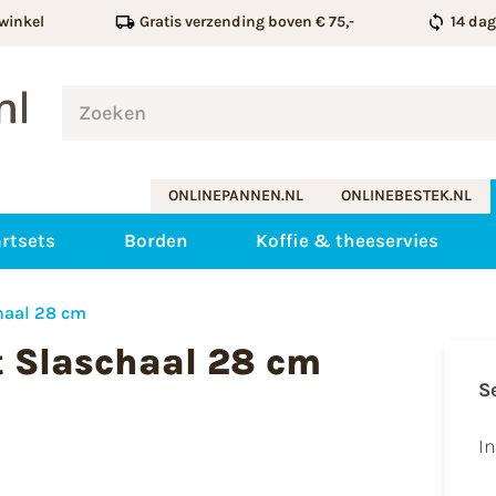
winkel
Gratis verzending boven € 75,-
14 da
ONLINEPANNEN.NL
ONLINEBESTEK.NL
rtsets
Borden
Koffie & theeservies
haal 28 cm
t Slaschaal 28 cm
S
I