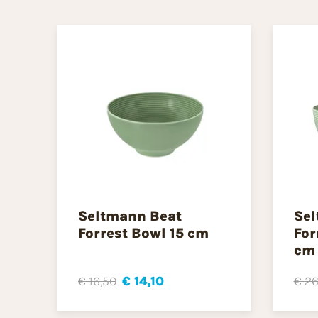
Seltmann Beat
Sel
Forrest Bowl 15 cm
For
cm
€ 16,50
€ 14,10
€ 26