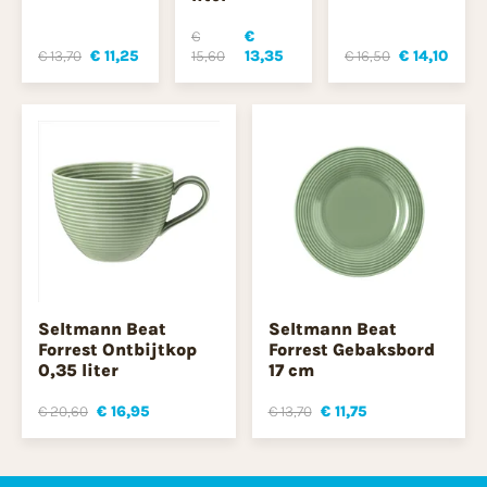
€
€
€ 13,70
€ 11,25
15,60
13,35
€ 16,50
€ 14,10
Seltmann Beat
Seltmann Beat
Forrest Ontbijtkop
Forrest Gebaksbord
0,35 liter
17 cm
€ 20,60
€ 16,95
€ 13,70
€ 11,75