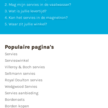
Mag mijn servies in de
vaatwasser
?
Wat is jullie
levertijd
?
Kan het servies in de
magnetron
?
Waar zit jullie
winkel
?
Populaire pagina's
Servies
Servieswinkel
Villeroy & Boch servies
Seltmann servies
Royal Doulton servies
Wedgwood Servies
Servies aanbieding
Bordensets
Borden kopen