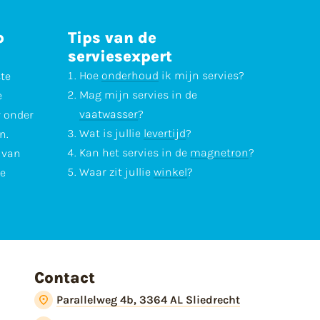
p
Tips van de
serviesexpert
Hoe
onderhoud
ik mijn servies?
ste
Mag mijn servies in de
e
vaatwasser
?
r onder
Wat is jullie
levertijd
?
n.
Kan het servies in de
magnetron
?
l van
Waar zit jullie
winkel
?
te
Contact
Parallelweg 4b, 3364 AL Sliedrecht