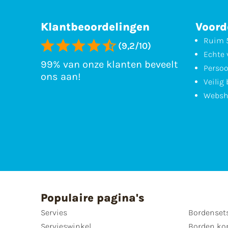
Klantbeoordelingen
Voord
Ruim 5
(9,2/10)
Echte 
99% van onze klanten beveelt
Persoo
ons aan!
Veilig
Websh
Populaire pagina's
Servies
Bordenset
Servieswinkel
Borden ko