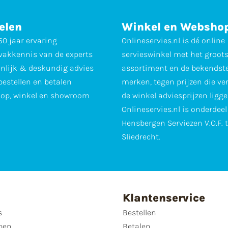
elen
Winkel en Websho
0 jaar ervaring
Onlineservies.nl is dé online
vakkennis van de experts
servieswinkel met het groot
nlijk & deskundig advies
assortiment en de bekendst
 bestellen en betalen
merken, tegen prijzen die ve
op, winkel en showroom
de winkel adviesprijzen ligge
Onlineservies.nl is onderdee
Hensbergen Serviezen V.O.F. 
Sliedrecht.
Klantenservice
s
Bestellen
pen
Betalen