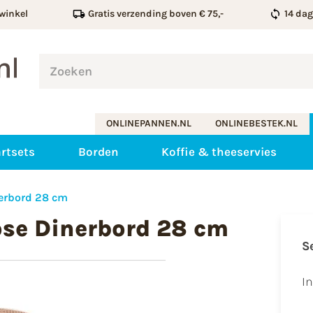
winkel
Gratis verzending boven € 75,-
14 da
ONLINEPANNEN.NL
ONLINEBESTEK.NL
rtsets
Borden
Koffie & theeservies
nerbord 28 cm
ose Dinerbord 28 cm
S
I