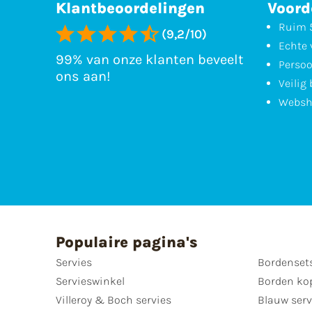
Klantbeoordelingen
Voord
Ruim 5
(9,2/10)
Echte 
99% van onze klanten beveelt
Persoo
ons aan!
Veilig
Websh
Populaire pagina's
Servies
Bordenset
Servieswinkel
Borden ko
Villeroy & Boch servies
Blauw serv