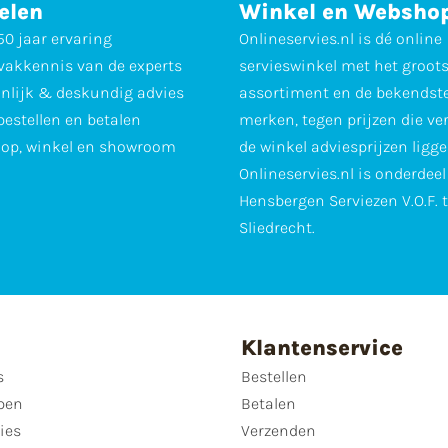
elen
Winkel en Websho
0 jaar ervaring
Onlineservies.nl is dé online
vakkennis van de experts
servieswinkel met het groot
nlijk & deskundig advies
assortiment en de bekendst
 bestellen en betalen
merken, tegen prijzen die ve
op, winkel en showroom
de winkel adviesprijzen ligge
Onlineservies.nl is onderdee
Hensbergen Serviezen V.O.F. 
Sliedrecht.
Klantenservice
s
Bestellen
pen
Betalen
ies
Verzenden