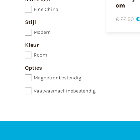
cm
Fine China
€ 22,90
€
Stijl
Modern
Kleur
Room
Opties
Magnetronbestendig
Vaatwasmachinebestendig