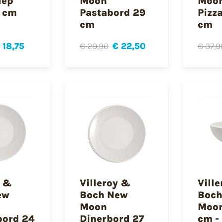
iep
Moon
Moo
5 cm
Pastabord 29
Pizz
cm
cm
 18,75
€ 29,90
€ 22,50
€ 37,9
y &
Villeroy &
Vill
ew
Boch New
Boch
Moon
Moon
bord 24
Dinerbord 27
cm -