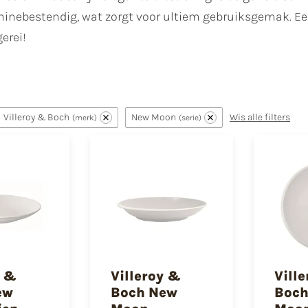
nebestendig, wat zorgt voor ultiem gebruiksgemak. Een
gerei!
Villeroy & Boch
New Moon
Wis alle filters
merk
serie
y &
Villeroy &
Vill
ew
Boch New
Boch