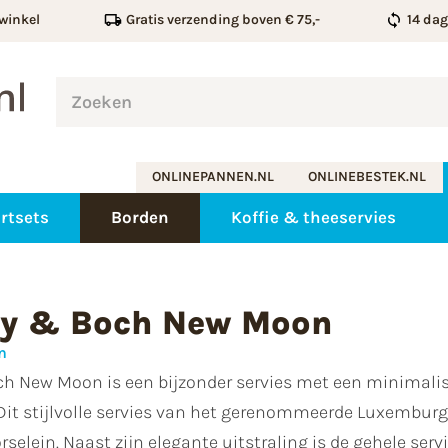
winkel
Gratis verzending boven € 75,-
14 da
ONLINEPANNEN.NL
ONLINEBESTEK.NL
rtsets
Borden
Koffie & theeservies
roy & Boch New Moon
n
ch New Moon is een bijzonder servies met een minimalis
Dit stijlvolle servies van het gerenommeerde Luxemburg
rselein. Naast zijn elegante uitstraling is de gehele ser