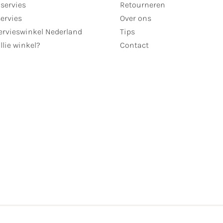
servies
Retourneren
servies
Over ons
ervieswinkel Nederland
Tips
llie winkel?
Contact