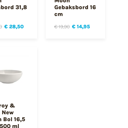
n
Moon
abord 31,8
Gebaksbord 16
cm
0
€ 28,50
€ 19,90
€ 14,95
eroy &
 New
 Bol 16,5
 500 ml