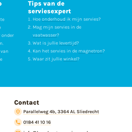
p
Tips van de
serviesexpert
Hoe
onderhoud
ik mijn servies?
ste
Mag mijn servies in de
e
vaatwasser
?
r onder
Wat is jullie
levertijd
?
n.
Kan het servies in de
magnetron
?
l van
Waar zit jullie
winkel
?
te
Contact
Parallelweg 4b, 3364 AL Sliedrecht
0184 41 10 16