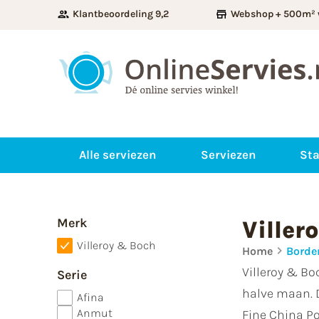
Klantbeoordeling 9,2
Webshop + 500m² 
Alle serviezen
Serviezen
Sta
Merk
Ville
Villeroy & Boch
Home
Borde
Villeroy & Bo
Serie
halve maan. 
Afina
Anmut
Fine China Po