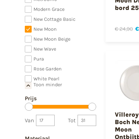
Moon D
bord 2
Modern Grace
New Cottage Basic
€ 24,90
€
New Moon
New Moon Beige
New Wave
Pura
Rose Garden
White Pearl
Toon minder
Prijs
Villero
Van
Tot
Boch N
Moon
Ontbijt
Materiaal