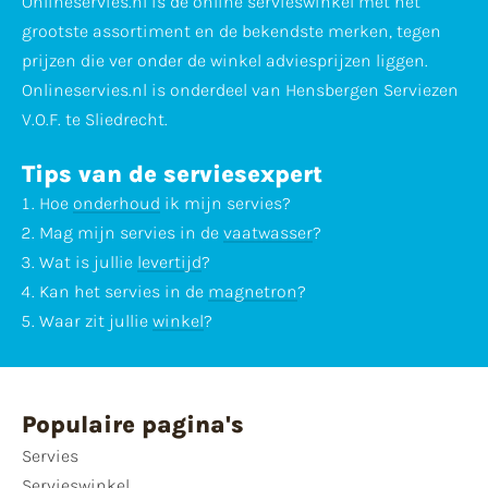
Onlineservies.nl is dé online servieswinkel met het
grootste assortiment en de bekendste merken, tegen
prijzen die ver onder de winkel adviesprijzen liggen.
Onlineservies.nl is onderdeel van Hensbergen Serviezen
V.O.F. te Sliedrecht.
Tips van de serviesexpert
Hoe
onderhoud
ik mijn servies?
Mag mijn servies in de
vaatwasser
?
Wat is jullie
levertijd
?
Kan het servies in de
magnetron
?
Waar zit jullie
winkel
?
Populaire pagina's
Servies
Servieswinkel