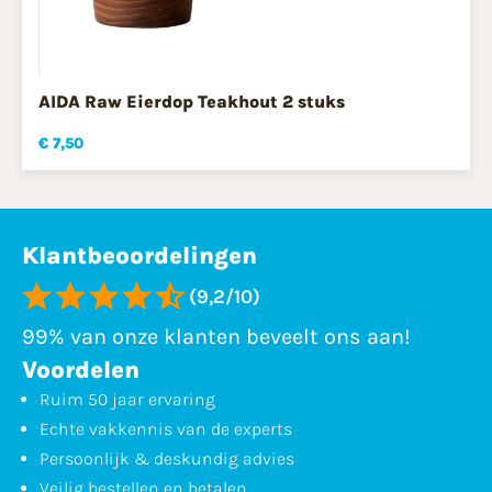
AIDA Raw Eierdop Teakhout 2 stuks
€ 7,50
Klantbeoordelingen
(9,2/10)
99% van onze klanten beveelt ons aan!
Voordelen
Ruim 50 jaar ervaring
Echte vakkennis van de experts
Persoonlijk & deskundig advies
Veilig bestellen en betalen