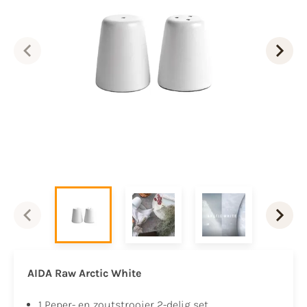
AIDA Raw Arctic White
1 Peper- en zoutstrooier 2-delig set