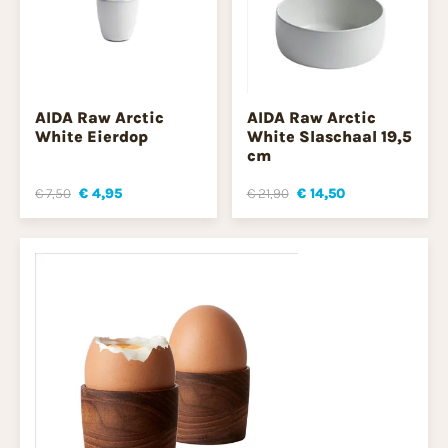
AIDA Raw Arctic
AIDA Raw Arctic
White Eierdop
White Slaschaal 19,5
cm
€ 7,50
€ 4,95
€ 21,90
€ 14,50