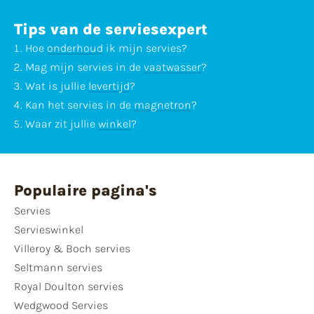
Tips van de serviesexpert
Hoe
onderhoud
ik mijn servies?
Mag mijn servies in de
vaatwasser
?
Wat is jullie
levertijd
?
Kan het servies in de
magnetron
?
Waar zit jullie
winkel
?
Populaire pagina's
Servies
Servieswinkel
Villeroy & Boch servies
Seltmann servies
Royal Doulton servies
Wedgwood Servies