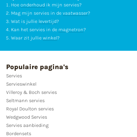
Hoe
onderhoud
ik mijn servies?
Mag mijn servies in de
vaatwasser
?
Wat is jullie
levertijd
?
Kan het servies in de
magnetron
?
Waar zit jullie
winkel
?
Populaire pagina's
Servies
Servieswinkel
Villeroy & Boch servies
Seltmann servies
Royal Doulton servies
Wedgwood Servies
Servies aanbieding
Bordensets