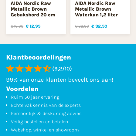
AIDA Nordic Raw
AIDA Nordic Raw
Metallic Brown
Metallic Brown
Gebaksbord 20 cm
Waterkan 1,2 liter
€ 16,90
€ 12,95
€ 39,90
€ 32,50
Klantbeoordelingen
(9,2/10)
99% van onze klanten beveelt ons aan!
Voordelen
Ruim 50 jaar ervaring
Echte vakkennis van de experts
Persoonlijk & deskundig advies
Veilig bestellen en betalen
Webshop, winkel en showroom