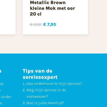
Metallic Brown
kleine Mok met oor
20 cl
€ 9,90
€ 7,95
p
Tips van de
serviesexpert
Hoe
onderhoud
ik mijn servies?
ste
Mag mijn servies in de
e
vaatwasser
?
r onder
Wat is jullie
levertijd
?
n.