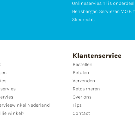
Onlineservies.nl is onderdee
Hensbergen Serviezen V.O.F. 
Sliedrecht.
Klantenservice
s
Bestellen
pen
Betalen
ies
Verzenden
servies
Retourneren
servies
Over ons
ervieswinkel Nederland
Tips
llie winkel?
Contact