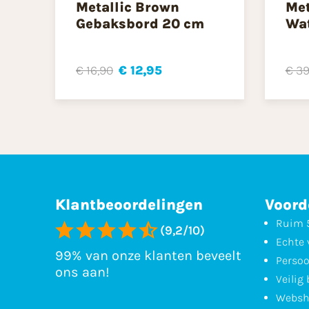
Metallic Brown
Met
Gebaksbord 20 cm
Wat
€ 16,90
€ 12,95
€ 39
Klantbeoordelingen
Voord
Ruim 5
(9,2/10)
Echte 
99% van onze klanten beveelt
Persoo
ons aan!
Veilig
Websh