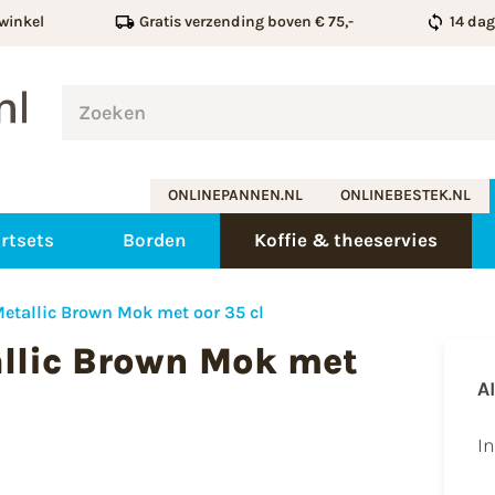
winkel
Gratis verzending boven € 75,-
14 da
ONLINEPANNEN.NL
ONLINEBESTEK.NL
rtsets
Borden
Koffie & theeservies
etallic Brown Mok met oor 35 cl
llic Brown Mok met
A
I