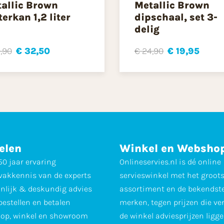
allic Brown
Metallic Brown
erkan 1,2 liter
dipschaal, set 3-
delig
,90
€ 32,50
€ 24,90
€ 19,95
elen
Winkel en Websho
0 jaar ervaring
Onlineservies.nl is dé online
vakkennis van de experts
servieswinkel met het groot
nlijk & deskundig advies
assortiment en de bekendst
 bestellen en betalen
merken, tegen prijzen die ve
op, winkel en showroom
de winkel adviesprijzen ligge