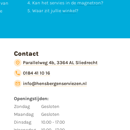
Kan het servies in de
magnetron
?
l van
Waar zit jullie
winkel
?
te
Contact
Parallelweg 4b, 3364 AL Sliedrecht
0184 41 10 16
info@hensbergenserviezen.nl
Openingstijden:
Zondag
Gesloten
Maandag
Gesloten
Dinsdag
10.00 - 17.00
Woensdag
10.00 - 17.00