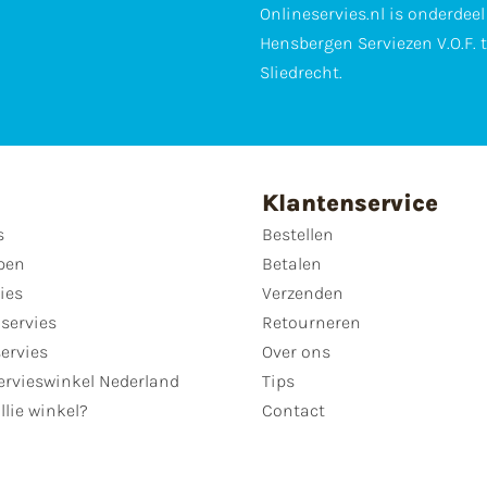
Onlineservies.nl is onderdee
Hensbergen Serviezen V.O.F. 
Sliedrecht.
Klantenservice
s
Bestellen
pen
Betalen
ies
Verzenden
servies
Retourneren
servies
Over ons
ervieswinkel Nederland
Tips
llie winkel?
Contact