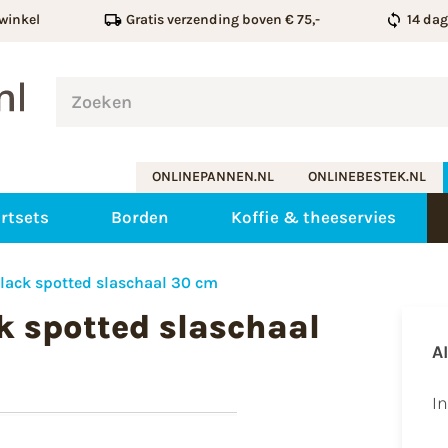
winkel
Gratis verzending boven € 75,-
14 da
ONLINEPANNEN.NL
ONLINEBESTEK.NL
rtsets
Borden
Koffie & theeservies
lack spotted slaschaal 30 cm
k spotted slaschaal
A
I