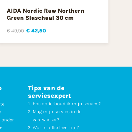
AIDA Nordic Raw Northern
Green Slaschaal 30 cm
€ 49,90
€ 42,50
p
Tips van de
serviesexpert
Hoe
onderhoud
ik mijn servies?
ste
Mag mijn servies in de
e
vaatwasser
?
r onder
Wat is jullie
levertijd
?
n.