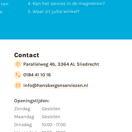
Kan het servies in de
magnetron
?
l van
Waar zit jullie
winkel
?
te
Contact
Parallelweg 4b, 3364 AL Sliedrecht
0184 41 10 16
info@hensbergenserviezen.nl
Openingstijden:
Zondag
Gesloten
Maandag
Gesloten
Dinsdag
10.00 - 17.00