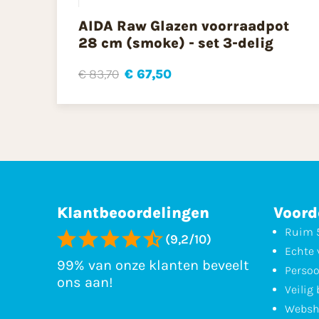
AIDA Raw Glazen voorraadpot
28 cm (smoke) - set 3-delig
€ 83,70
€ 67,50
Klantbeoordelingen
Voord
Ruim 5
(9,2/10)
Echte 
99% van onze klanten beveelt
Persoo
ons aan!
Veilig
Websh