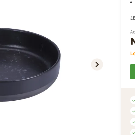
LE
Ad
L