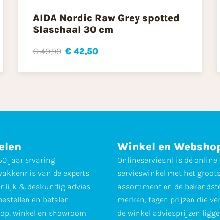
AIDA Nordic Raw Grey spotted
Slaschaal 30 cm
€ 49,90
€ 42,50
elen
Winkel en Websho
0 jaar ervaring
Onlineservies.nl is dé online
vakkennis van de experts
servieswinkel met het groot
nlijk & deskundig advies
assortiment en de bekendst
 bestellen en betalen
merken, tegen prijzen die ve
op, winkel en showroom
de winkel adviesprijzen ligge