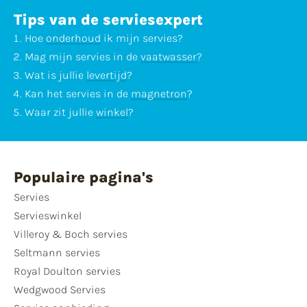
Tips van de serviesexpert
Hoe
onderhoud
ik mijn servies?
Mag mijn servies in de
vaatwasser
?
Wat is jullie
levertijd
?
Kan het servies in de
magnetron
?
Waar zit jullie
winkel
?
Populaire pagina's
Servies
Servieswinkel
Villeroy & Boch servies
Seltmann servies
Royal Doulton servies
Wedgwood Servies