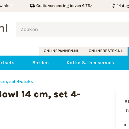
winkel
Gratis verzending boven € 75,-
14 da
ONLINEPANNEN.NL
ONLINEBESTEK.NL
rtsets
Borden
Koffie & theeservies
cm, set 4-stuks
owl 14 cm, set 4-
A
​I