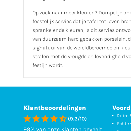
Op zoek naar meer kleuren? Dompel je onde
feestelijk servies dat je tafel tot leven b
sprankelende kleuren, is dit servies on
van duurzaam hard gebakken porselein, d
signatuur van de wereldberoemde en kleu
stralen met de vreugde en levendigheid van
festijn wordt.
Klantbeoordelingen
Voord
Ruim 5
(9,2/10)
Echte 
99% van onze klanten beveelt