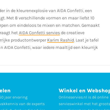
r in de kleurenexplosie van AIDA Confetti, een
rengt. Met 8 verschillende vormen en maar liefst 10
tworpen om eindeloos te mixen en matchen. Gemaakt
raagt het
AIDA Confetti servies
de creatieve
rrijke productontwerper
Karim Rashid
. Laat je tafel
 AIDA Confetti, waar iedere maaltijd een kleurrijk
elen
Winkel en Websho
0 jaar ervaring
Onlineservies.nl is dé online
vakkennis van de experts
servieswinkel met het groot