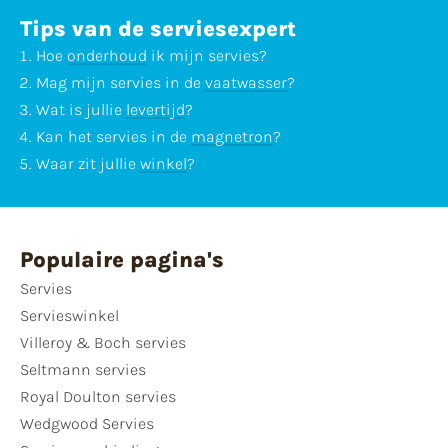
Tips van de serviesexpert
Hoe
onderhoud
ik mijn servies?
Mag mijn servies in de
vaatwasser
?
Wat is jullie
levertijd
?
Kan het servies in de
magnetron
?
Waar zit jullie
winkel
?
Populaire pagina's
Servies
Servieswinkel
Villeroy & Boch servies
Seltmann servies
Royal Doulton servies
Wedgwood Servies