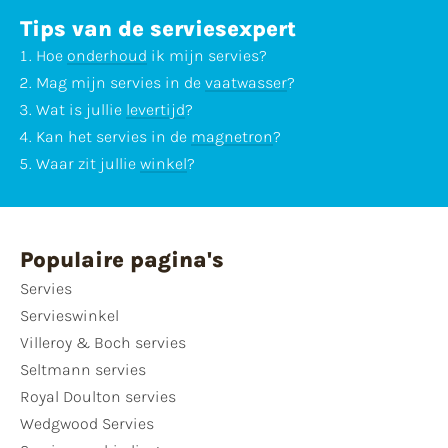
Tips van de serviesexpert
Hoe
onderhoud
ik mijn servies?
Mag mijn servies in de
vaatwasser
?
Wat is jullie
levertijd
?
Kan het servies in de
magnetron
?
Waar zit jullie
winkel
?
Populaire pagina's
Servies
Servieswinkel
Villeroy & Boch servies
Seltmann servies
Royal Doulton servies
Wedgwood Servies