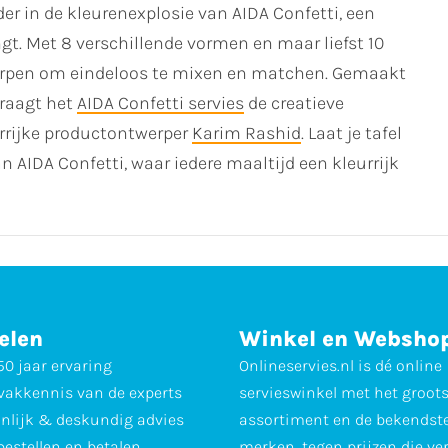
r in de kleurenexplosie van AIDA Confetti, een
rengt. Met 8 verschillende vormen en maar liefst 10
tworpen om eindeloos te mixen en matchen. Gemaakt
raagt het
AIDA Confetti servies
de creatieve
rrijke productontwerper
Karim Rashid
. Laat je tafel
 AIDA Confetti, waar iedere maaltijd een kleurrijk
elen
Winkel en Websho
0 jaar ervaring
Onlineservies.nl is dé online
vakkennis van de experts
servieswinkel met het groot
nlijk & deskundig advies
assortiment en de bekendst
 bestellen en betalen
merken, tegen prijzen die ve