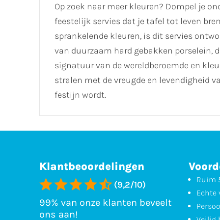
Op zoek naar meer kleuren? Dompel je onde
feestelijk servies dat je tafel tot leven b
sprankelende kleuren, is dit servies on
van duurzaam hard gebakken porselein, d
signatuur van de wereldberoemde en kleu
stralen met de vreugde en levendigheid van
festijn wordt.
Klantbeoordelingen
Voord
Ruim 5
(9,2/10)
Echte 
99% van onze klanten beveelt
Persoo
ons aan!
Veilig