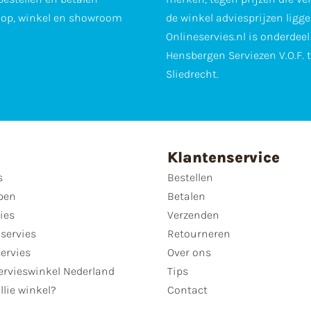
op, winkel en showroom
de winkel adviesprijzen ligge
Onlineservies.nl is onderdee
Hensbergen Serviezen V.O.F. 
Sliedrecht.
Klantenservice
s
Bestellen
pen
Betalen
ies
Verzenden
servies
Retourneren
servies
Over ons
ervieswinkel Nederland
Tips
llie winkel?
Contact