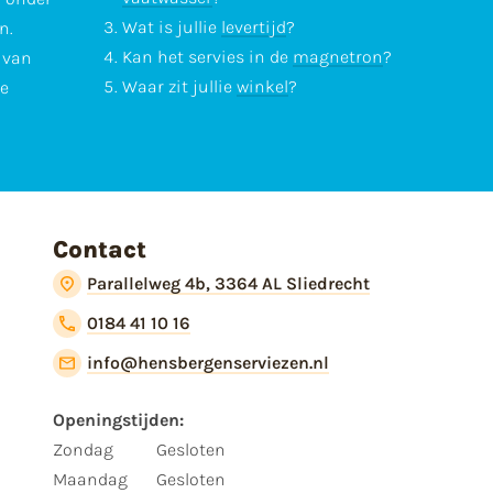
Wat is jullie
levertijd
?
n.
Kan het servies in de
magnetron
?
l van
Waar zit jullie
winkel
?
te
Contact
Parallelweg 4b, 3364 AL Sliedrecht
0184 41 10 16
info@hensbergenserviezen.nl
Openingstijden:
Zondag
Gesloten
Maandag
Gesloten