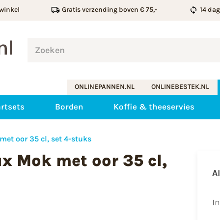
winkel
Gratis verzending boven € 75,-
14 da
ONLINEPANNEN.NL
ONLINEBESTEK.NL
rtsets
Borden
Koffie & theeservies
et oor 35 cl, set 4-stuks
x Mok met oor 35 cl,
A
​I