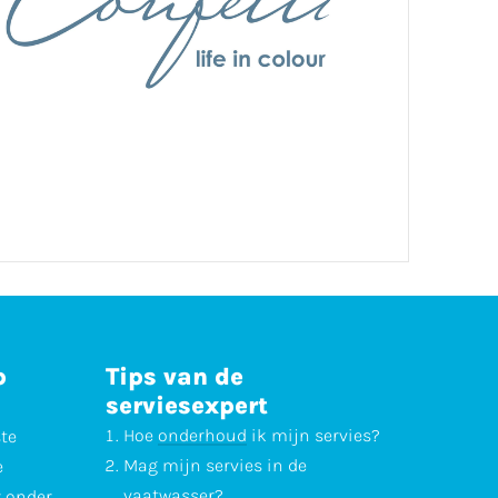
p
Tips van de
serviesexpert
Hoe
onderhoud
ik mijn servies?
ste
Mag mijn servies in de
e
vaatwasser
?
r onder