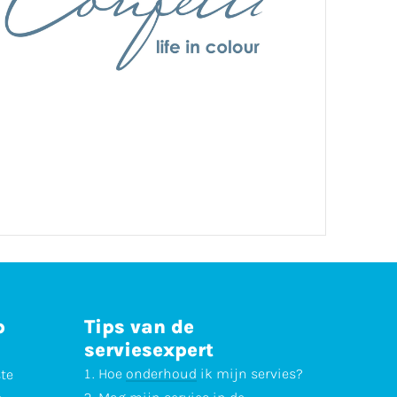
p
Tips van de
serviesexpert
Hoe
onderhoud
ik mijn servies?
ste