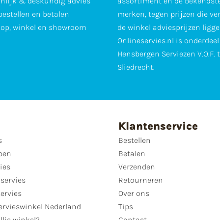
nlijk & deskundig advies
assortiment en de bekendst
 bestellen en betalen
merken, tegen prijzen die ve
op, winkel en showroom
de winkel adviesprijzen ligge
Onlineservies.nl is onderdee
Hensbergen Serviezen V.O.F. 
Sliedrecht.
Klantenservice
s
Bestellen
pen
Betalen
ies
Verzenden
servies
Retourneren
servies
Over ons
ervieswinkel Nederland
Tips
llie winkel?
Contact