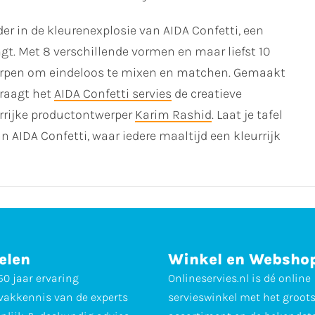
r in de kleurenexplosie van AIDA Confetti, een
rengt. Met 8 verschillende vormen en maar liefst 10
tworpen om eindeloos te mixen en matchen. Gemaakt
raagt het
AIDA Confetti servies
de creatieve
rrijke productontwerper
Karim Rashid
. Laat je tafel
 AIDA Confetti, waar iedere maaltijd een kleurrijk
elen
Winkel en Websho
0 jaar ervaring
Onlineservies.nl is dé online
vakkennis van de experts
servieswinkel met het groot