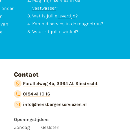
Mag mijn servies in de
e
vaatwasser
?
r onder
Wat is jullie
levertijd
?
n.
Kan het servies in de
magnetron
?
l van
Waar zit jullie
winkel
?
te
Contact
Parallelweg 4b, 3364 AL Sliedrecht
0184 41 10 16
info@hensbergenserviezen.nl
Openingstijden:
Zondag
Gesloten