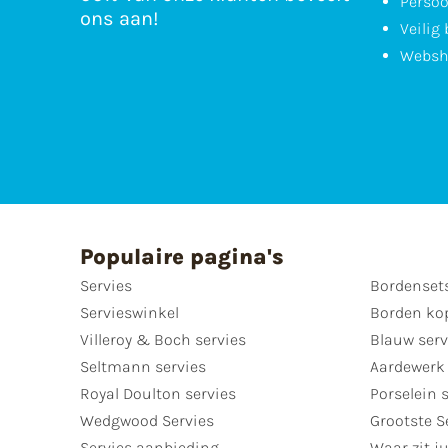
Persoo
ons aan!
Veilig
Websh
Populaire pagina's
Servies
Bordenset
Servieswinkel
Borden ko
Villeroy & Boch servies
Blauw serv
Seltmann servies
Aardewerk 
Royal Doulton servies
Porselein 
Wedgwood Servies
Grootste S
Servies aanbieding
Waar zit ju