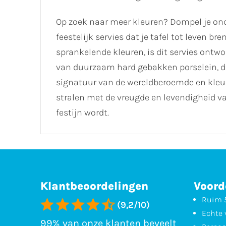
Op zoek naar meer kleuren? Dompel je onde
feestelijk servies dat je tafel tot leven b
sprankelende kleuren, is dit servies on
van duurzaam hard gebakken porselein, d
signatuur van de wereldberoemde en kleu
stralen met de vreugde en levendigheid van
festijn wordt.
Klantbeoordelingen
Voord
Ruim 5
(9,2/10)
Echte 
99% van onze klanten beveelt