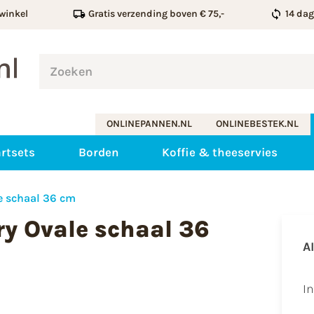
winkel
Gratis verzending boven € 75,-
14 da
ONLINEPANNEN.NL
ONLINEBESTEK.NL
rtsets
Borden
Koffie & theeservies
e schaal 36 cm
ry Ovale schaal 36
A
​I