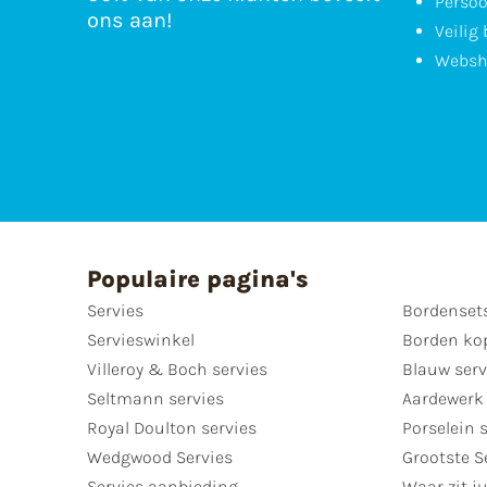
Persoo
ons aan!
Veilig
Websh
Populaire pagina's
Servies
Bordenset
Servieswinkel
Borden ko
Villeroy & Boch servies
Blauw serv
Seltmann servies
Aardewerk 
Royal Doulton servies
Porselein 
Wedgwood Servies
Grootste S
Servies aanbieding
Waar zit ju