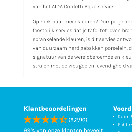
van het AIDA Confetti Aqua servies.
Op zoek naar meer kleuren? Dompel je onde
feestelijk servies dat je tafel tot leven b
sprankelende kleuren, is dit servies on
van duurzaam hard gebakken porselein, d
signatuur van de wereldberoemde en kleu
stralen met de vreugde en levendigheid van
Klantbeoordelingen
Voord
Ruim 5
(9,2/10)
Echte 
99% van onze klanten beveelt