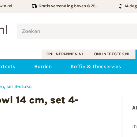
winkel
Gratis verzending boven € 75,-
14 da
ONLINEPANNEN.NL
ONLINEBESTEK.NL
rtsets
Borden
Koffie & theeservies
m, set 4-stuks
wl 14 cm, set 4-
A
​I