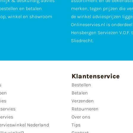
nlijk & deskundig advies
assortiment en de bekendst
 bestellen en betalen
merken, tegen prijzen die ve
op, winkel en showroom
de winkel adviesprijzen ligge
Onlineservies.nl is onderdee
Hensbergen Serviezen V.O.F. 
Sliedrecht.
Klantenservice
s
Bestellen
pen
Betalen
ies
Verzenden
servies
Retourneren
servies
Over ons
ervieswinkel Nederland
Tips
llie winkel?
Contact