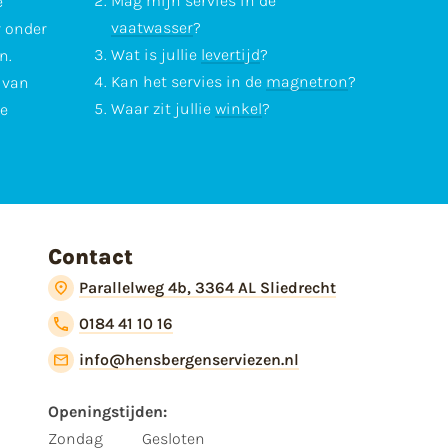
Mag mijn servies in de
e
vaatwasser
?
r onder
Wat is jullie
levertijd
?
n.
Kan het servies in de
magnetron
?
l van
Waar zit jullie
winkel
?
te
Contact
Parallelweg 4b, 3364 AL Sliedrecht
0184 41 10 16
info@hensbergenserviezen.nl
Openingstijden:
Zondag
Gesloten