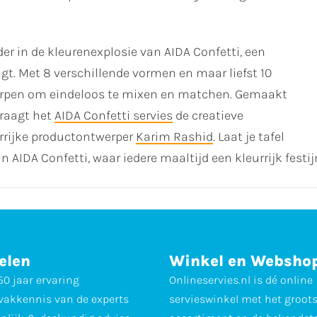
r in de kleurenexplosie van AIDA Confetti, een
rengt. Met 8 verschillende vormen en maar liefst 10
tworpen om eindeloos te mixen en matchen. Gemaakt
raagt het
AIDA Confetti servies
de creatieve
rrijke productontwerper
Karim Rashid
. Laat je tafel
 AIDA Confetti, waar iedere maaltijd een kleurrijk festij
elen
Winkel en Websho
0 jaar ervaring
Onlineservies.nl is dé online
vakkennis van de experts
servieswinkel met het groot