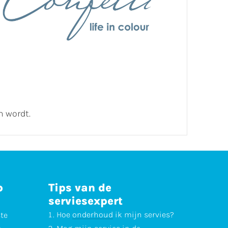
n wordt.
p
Tips van de
serviesexpert
Hoe
onderhoud
ik mijn servies?
ste