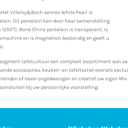
a
Het Villeroy&Boch servies White Pearl is
lein. Dit porselein kan door haar samenstelling
250°C. Bone China porselein is transparant, is
asmachine en is magnetron bestendig en geeft u
l.
egment tafelcultuur een compleet assortiment aan servi
ende accessoires, keuken- en tafeltextiel evenals exclus
en vrienden of liever ongedwongen en creatief uw eigen M
 aansluiten bij uw persoonlijke voorstelling.