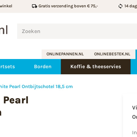
winkel
Gratis verzending boven € 75,-
14 da
ONLINEPANNEN.NL
ONLINEBESTEK.NL
rtsets
Borden
Koffie & theeservies
ite Pearl Ontbijtschotel 18,5 cm
 Pearl
V
m
O
I