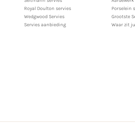
Seltmann servies
Aardewerk 
Royal Doulton servies
Porselein 
Wedgwood Servies
Grootste S
Servies aanbieding
Waar zit ju