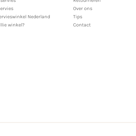
servies
Retourneren
servies
Over ons
ervieswinkel Nederland
Tips
llie winkel?
Contact