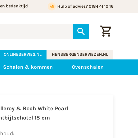
gen bedenktijd
Hulp of advies? 0184 41 10 16
ONLINESERVIES.NL
HENSBERGENSERVIEZEN.NL
Schalen & kommen
Ovenschalen
illeroy & Boch White Pearl
ntbijtschotel 18 cm
nhoud: