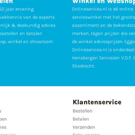
elen
Winkel en Websho
0 jaar ervaring
Onlineservies.nl is dé online
vakkennis van de experts
servieswinkel met het groot
nlijk & deskundig advies
assortiment en de bekendst
 bestellen en betalen
merken, tegen prijzen die ve
op, winkel en showroom
de winkel adviesprijzen ligge
Onlineservies.nl is onderdee
Hensbergen Serviezen V.O.F. 
Sliedrecht.
Klantenservice
s
Bestellen
pen
Betalen
ies
Verzenden