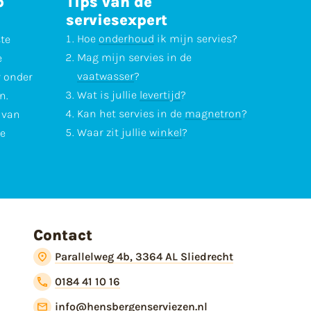
p
Tips van de
serviesexpert
Hoe
onderhoud
ik mijn servies?
ste
Mag mijn servies in de
e
vaatwasser
?
r onder
Wat is jullie
levertijd
?
n.
Kan het servies in de
magnetron
?
l van
Waar zit jullie
winkel
?
te
Contact
Parallelweg 4b, 3364 AL Sliedrecht
0184 41 10 16
info@hensbergenserviezen.nl