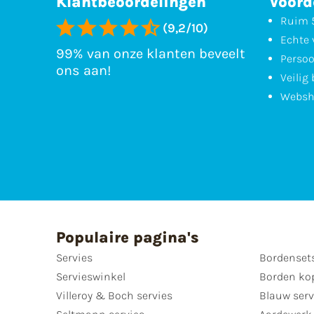
Klantbeoordelingen
Voord
Ruim 5
(9,2/10)
Echte 
99% van onze klanten beveelt
Persoo
ons aan!
Veilig
Websh
Populaire pagina's
Servies
Bordenset
Servieswinkel
Borden ko
Villeroy & Boch servies
Blauw serv