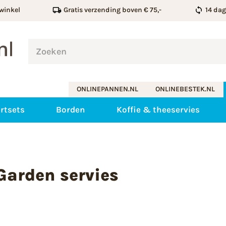
winkel
Gratis verzending boven € 75,-
14 da
ONLINEPANNEN.NL
ONLINEBESTEK.NL
rtsets
Borden
Koffie & theeservies
Garden servies