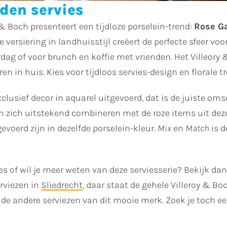
den servies
 & Boch presenteert een tijdloze porselein-trend:
Rose G
e versiering in landhuisstijl creëert de perfecte sfeer v
g of voor brunch en koffie met vrienden. Het Villeory 
en in huis. Kies voor tijdloos servies-design en florale t
clusief decor in aquarel uitgevoerd, dat is de juiste om
en zich uitstekend combineren met de roze items uit deze 
gevoerd zijn in dezelfde porselein-kleur.
Mix
en
Match
is d
s of wil je meer weten van deze serviesserie? Bekijk d
rviezen in
Sliedrecht
, daar staat de gehele Villeroy & Bo
de andere serviezen van dit mooie merk. Zoek je toch ee